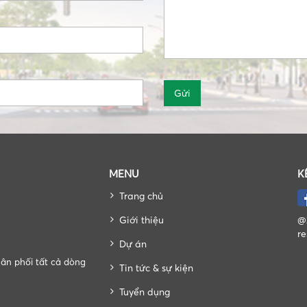
MENU
K
Trang chủ
Giới thiệu
@2
re
Dự án
hân phối tất cả dòng
Tin tức & sự kiện
Tuyển dụng