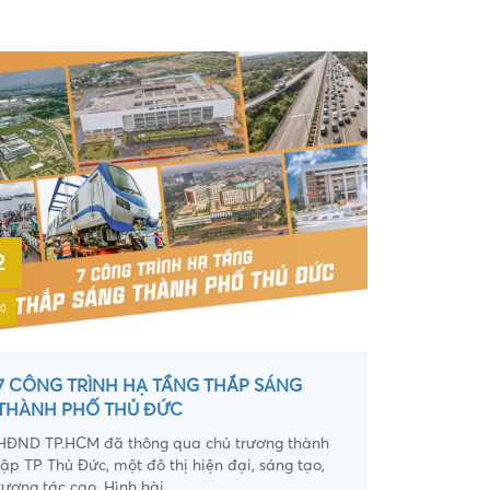
2
20
7 CÔNG TRÌNH HẠ TẦNG THẮP SÁNG
THÀNH PHỐ THỦ ĐỨC
HĐND TP.HCM đã thông qua chủ trương thành
lập TP Thủ Đức, một đô thị hiện đại, sáng tạo,
tương tác cao. Hình hài...