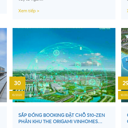
Xem tiếp >
30
2
10/2020
10/20
SẮP ĐÓNG BOOKING ĐẶT CHỖ S10-ZEN
PHÂN KHU THE ORIGAMI VINHOMES
GRAND PARK