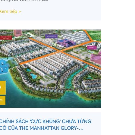
Xem tiếp >
9
20
CHÍNH SÁCH ‘CỰC KHỦNG’ CHƯA TỪNG
CÓ CỦA THE MANHATTAN GLORY-
VINHOMES GRAND PARK