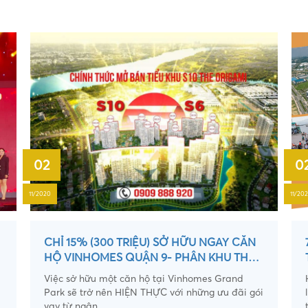
02
0
11/2020
11/20
CHỈ 15% (300 TRIỆU) SỞ HỮU NGAY CĂN
HỘ VINHOMES QUẬN 9- PHÂN KHU THE
ORIGAMI NHẬT BẢN.
Việc sở hữu một căn hộ tại Vinhomes Grand
Park sẽ trở nên HIỆN THỰC với những ưu đãi gói
vay từ ngân...