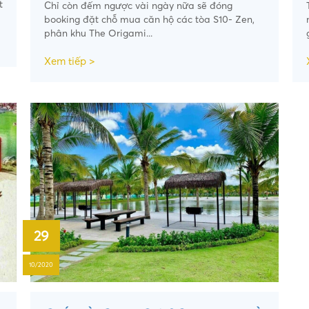
t
Chỉ còn đếm ngược vài ngày nữa sẽ đóng
booking đặt chỗ mua căn hộ các tòa S10- Zen,
phân khu The Origami...
Xem tiếp >
29
10/2020