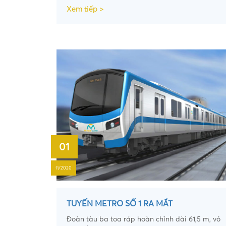
Xem tiếp >
01
11/2020
TUYẾN METRO SỐ 1 RA MẮT
Đoàn tàu ba toa ráp hoàn chỉnh dài 61,5 m, vỏ