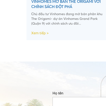
VINHOMES MỞ BÁN THE ORIGAMI VỚI
CHÍNH SÁCH ĐỘT PHÁ
Chủ đầu tư Vinhomes đang mở bán phân khu
The Origami- dự án Vinhomes Grand Park
(Quận 9) với chính sách ưu đãi...
Xem tiếp >
Họ tên