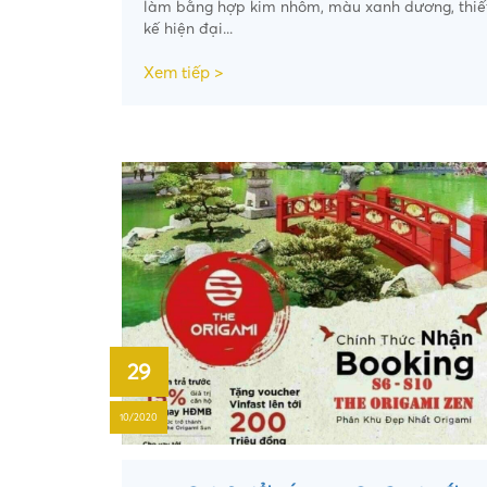
làm bằng hợp kim nhôm, màu xanh dương, thiế
kế hiện đại...
Xem tiếp >
29
10/2020