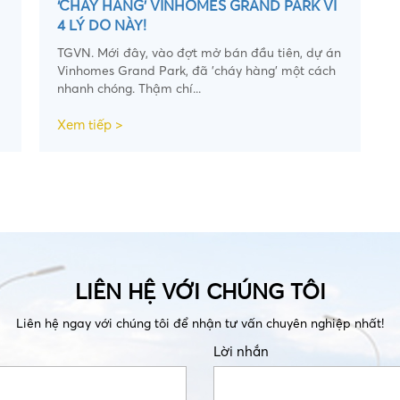
‘CHÁY HÀNG’ VINHOMES GRAND PARK VÌ
4 LÝ DO NÀY!
TGVN. Mới đây, vào đợt mở bán đầu tiên, dự án
Vinhomes Grand Park, đã 'cháy hàng' một cách
nhanh chóng. Thậm chí...
Xem tiếp >
LIÊN HỆ VỚI CHÚNG TÔI
Liên hệ ngay với chúng tôi để nhận tư vấn chuyên nghiệp nhất!
Lời nhắn