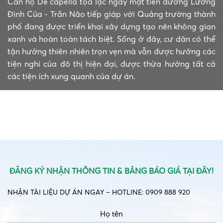
Căn hộ De capella tọa lạc ngay mặt tiền đường Lương
Đình Của - Trần Não tiếp giáp với Quảng trường thành
phố đang được triển khai xây dựng tạo nên không gian
xanh và hoàn toàn tách biệt. Sống ở đây, cư dân có thể
tận hưởng thiên nhiên trọn vẹn mà vẫn được hưởng các
tiện nghi của đô thị hiện đại, được thừa hưởng tất cả
các tiện ích xung quanh của dự án.
ĐĂNG KÝ NHẬN THÔNG TIN & BẢNG BÁO GIÁ TẠI ĐÂY!
NHẬN TÀI LIỆU DỰ ÁN NGAY – HOTLINE: 0909 888 920
Họ tên