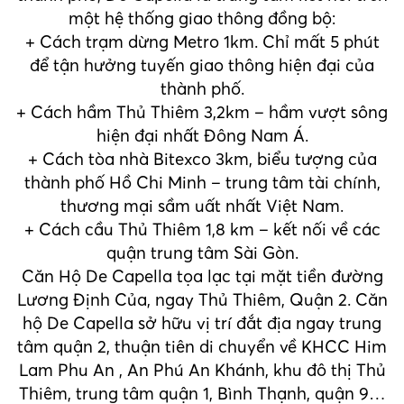
một hệ thống giao thông đồng bộ:
+ Cách trạm dừng Metro 1km. Chỉ mất 5 phút
để tận hưởng tuyến giao thông hiện đại của
thành phố.
+ Cách hầm Thủ Thiêm 3,2km – hầm vượt sông
hiện đại nhất Đông Nam Á.
+ Cách tòa nhà Bitexco 3km, biểu tượng của
thành phố Hồ Chi Minh – trung tâm tài chính,
thương mại sầm uất nhất Việt Nam.
+ Cách cầu Thủ Thiêm 1,8 km – kết nối về các
quận trung tâm Sài Gòn.
Căn Hộ De Capella tọa lạc tại mặt tiền đường
Lương Định Của, ngay Thủ Thiêm, Quận 2. Căn
hộ De Capella sở hữu vị trí đắt địa ngay trung
tâm quận 2, thuận tiên di chuyển về KHCC Him
Lam Phu An , An Phú An Khánh, khu đô thị Thủ
Thiêm, trung tâm quận 1, Bình Thạnh, quận 9…