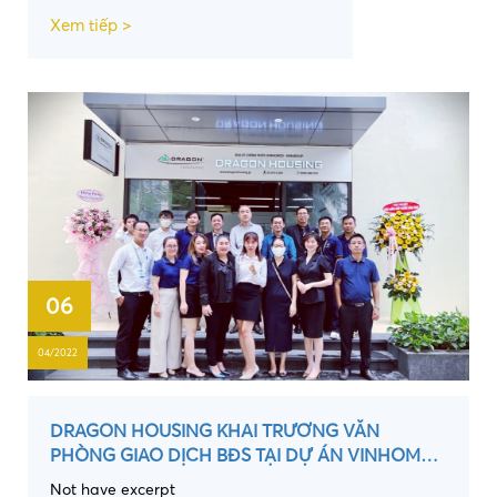
Xem tiếp >
06
04/2022
DRAGON HOUSING KHAI TRƯƠNG VĂN
PHÒNG GIAO DỊCH BĐS TẠI DỰ ÁN VINHOMES
GRAND PARK, TP. THỦ ĐỨC
Not have excerpt