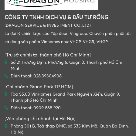
CÔNG TY TNHH DỊCH VỤ & ĐẦU TƯ RỒNG
(DRAGON SERVICE & INVESTMENT CO.,LTD)
Là đại lý chiến lược của Tập đoàn Vingroup. Chuyên phân phối tất
cả dòng sản phẩm Vinhomes như VHCP, VHGR, VHGP.
[Trụ sở chính tại thành phố Hồ Chí Minh]
Số 21 Trương Định, Phường 6, Quận 3, Thành phố Hồ Chí
Minh
Điện thoại: 028.39304908
[Chi nhánh Grand Park TP HCM]
Tòa S5.03 VinHomes Grand Park Nguyễn Xiển, Quận 9,
Thành phố Hồ Chí Minh
Điện thoại: 0909 888 920
[Văn phòng chi nhánh tại Hà Nội]
Phòng 301 B, Toà tháp DMC, số 535 Kim Mã, Quận Ba Đình,
Hà Nội