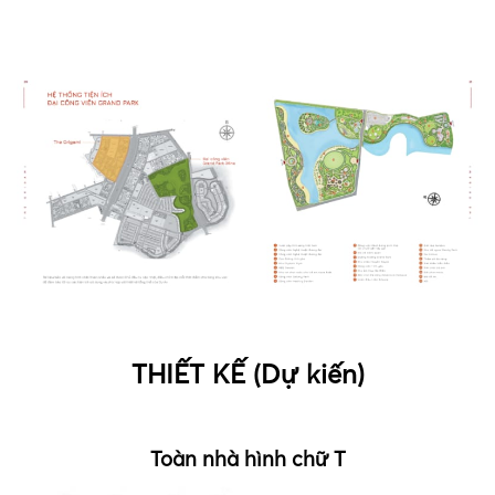
THIẾT KẾ (
D
ự kiến)
Toàn nhà hình chữ T